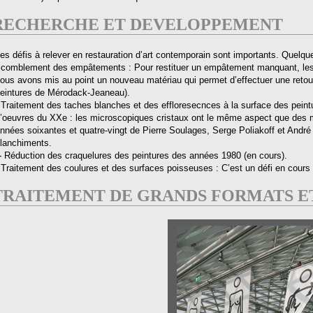
RECHERCHE ET DEVELOPPEMENT
es défis à relever en restauration d’art contemporain sont importants. Quelq
 comblement des empâtements : Pour restituer un empâtement manquant, les 
ous avons mis au point un nouveau matériau qui permet d’effectuer une reto
eintures de Mérodack-Jeaneau).
 Traitement des taches blanches et des effloresecnces à la surface des peint
’oeuvres du XXe : les microscopiques cristaux ont le même aspect que des mo
nnées soixantes et quatre-vingt de Pierre Soulages, Serge Poliakoff et André 
lanchiments.
-
Réduction des craquelures des peintures des années 1980 (en cours).
 Traitement des coulures et des surfaces poisseuses : C’est un défi en cours d’
TRAITEMENT DE GRANDS FORMATS ET