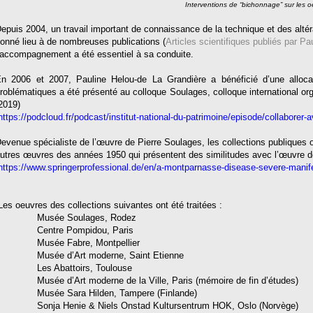
Interventions de “bichonnage” sur les
epuis 2004, un travail important de connaissance de la technique et des alté
onné lieu à de nombreuses publications (
Articles scientifiques publiés par Pa
’accompagnement a été essentiel à sa conduite.
n 2006 et 2007, Pauline Helou-de La Grandière a bénéficié d’une alloca
roblématiques a été présenté
au colloque Soulages, colloque international or
2019)
https://podcloud.fr/podcast/institut-national-du-patrimoine/episode/collaborer-a
evenue spécialiste de l’œuvre de Pierre Soulages, les collections publiques ou p
utres œuvres des années 1950 qui présentent des similitudes avec l’œuvre d
https://www.springerprofessional.de/en/a-montparnasse-disease-severe-manif
Les oeuvres des collections suivantes ont été traitées :
Musée Soulages, Rodez
Centre Pompidou, Paris
Musée Fabre, Montpellier
Musée d’Art moderne, Saint Etienne
Les Abattoirs, Toulouse
Musée d’Art moderne de la Ville, Paris (mémoire de fin d’études)
Musée Sara Hilden, Tampere (Finlande)
Sonja Henie & Niels Onstad Kultursentrum HOK, Oslo (Norvège)