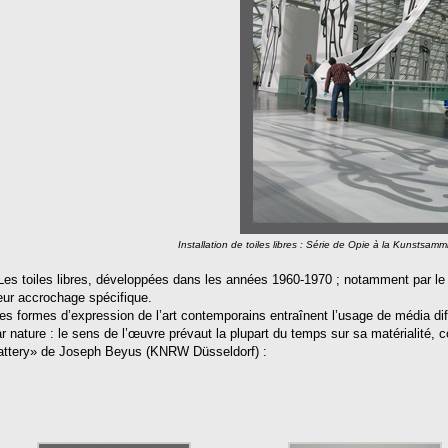
Installation de toiles libres : Série de Opie à la Kunsts
es toiles libres, développées dans les années 1960-1970 ; notamment par le g
eur accrochage spécifique.
s formes d’expression de l’art contemporains entraînent l’usage de média d
r nature : le sens de l’œuvre prévaut la plupart du temps sur sa matérialité,
attery» de Joseph Beyus (KNRW Düsseldorf) :