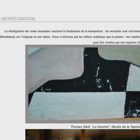
∞ REINTEGRATION
La réintégration des zones lacunaires constitue la finalisation de la restauration : les retouches sont strict
débordement sur l’original ne soit admis. Nous n’utilisons pas les mêmes matériaux que le peintre : nos matériau
pour être visibles par une expertise (d
Thomas Gleb, “La Douche”, Musée de la Tapisse