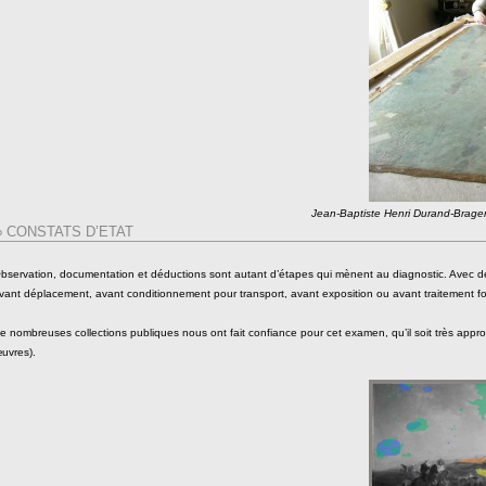
Jean-Baptiste Henri Durand-Brager, 
∞ CONSTATS D’ETAT
bservation, documentation et déductions sont autant d’étapes qui mènent au diagnostic. Avec des
vant déplacement, avant conditionnement pour transport, avant exposition ou avant traitement fo
e nombreuses collections publiques nous ont fait confiance pour cet examen, qu’il soit très appr
uvres).