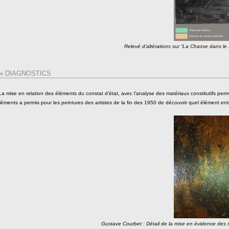
Relevé d’altérations sur “La Chasse dans 
∞ DIAGNOSTICS
La mise en relation des éléments du constat d’état, avec l’analyse des matériaux constitutifs perme
léments a permis pour les peintures des artistes de la fin des 1950 de découvrir quel élément ent
Gustave Courbet : Détail de la mise en évidence des s